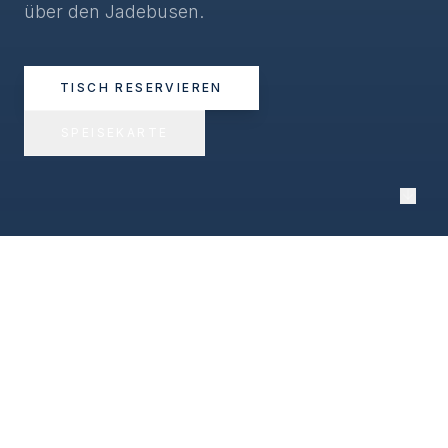
über den Jadebusen.
TISCH RESERVIEREN
SPEISEKARTE
UNSERE KÜCHE
Speisekarte
Genießen Sie norddeutsche Küche mit frischen,
regionalen Zutaten — direkt am Jadebusen.